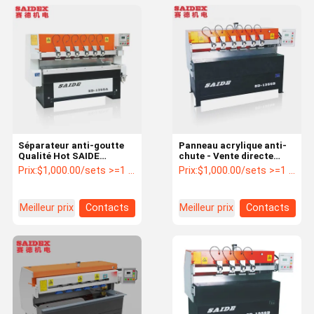
Séparateur anti-goutte
Panneau acrylique anti-
Qualité Hot SAIDE
chute - Vente directe
Automatique 90 Degrés
d'usine SD-1350B
Prix:
$1,000.00/sets >=1 sets
Prix:
$1,000.00/sets >=1 sets
Et Angle 1350A 1350B
Machine à polir au
Machine à polir les bords
diamant PMMA
en acrylique diamant
Meilleur prix
Contacts
Meilleur prix
Contacts
1350A 1350B