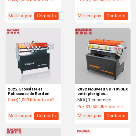
diamant acrylique
de polissage de bord de
horizontale PMMA/PS
diamant acrylique à
grande vitesse PMMA
Meilleur prix
Contacts
Meilleur prix
Contacts
2022 Grossiste et
2022 Nouveau SD-1050BX
Polisseuse de Bord en
petit plexiglas
Diamant Électrique
automatique acrylique
Prix:
$1,000.00/sets >=1 sets
MOQ:
1 ensemble
Portable et Très Efficace
lapidary machine de
Prix:
$1,000.00/sets >=1 sets
pour Acrylique Beauté
découpe de diamant et de
polissage de diamant
Meilleur prix
Contacts
Meilleur prix
Contacts
naturel à bord acrylique