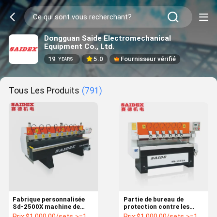
Dongguan Saide Electromechanical
Equipment Co., Ltd.
19
5.0
Fournisseur vérifié
YEARS
Tous Les Produits
(791)
Fabrique personnalisée
Partie de bureau de
Sd-2500X machine de
protection contre les
polissage de bordure de
virus SD-1350A Machine
Prix:
$1,000.00/sets >=1 sets
Prix:
$1,000.00/sets >=1 sets