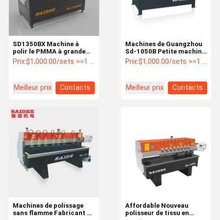
SD1350BX Machine à
Machines de Guangzhou
polir le PMMA à grande
Sd-1050B Petite machine
vitesse Machine à polir le
à miroir à béton de bord
Prix:
$1,000.00/sets >=1 sets
Prix:
$1,000.00/sets >=1 sets
diamant pour le plexiglas
automatique surface
Machine à polir le guide
électro polisseur
de lumière PS
électrique
Meilleur prix
Contacts
Meilleur prix
Contacts
À La Maison
Produits
À Propos De
Visite De
Nous
L'usine
Machines de polissage
Affordable Nouveau
sans flamme Fabricant de
polisseur de tissu en