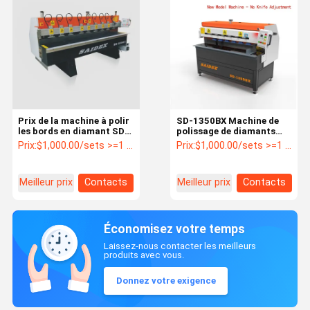
Prix de la machine à polir
SD-1350BX Machine de
les bords en diamant SD-
polissage de diamants
2500X haute vitesse de 0
acryliques pour le PMMA
Prix:
$1,000.00/sets >=1 sets
Prix:
$1,000.00/sets >=1 sets
à 60 degrés, machine à
acrylique
polir les diamants pour
l'acrylique
Meilleur prix
Contacts
Meilleur prix
Contacts
Économisez votre temps
Laissez-nous contacter les meilleurs
produits avec vous.
Donnez votre exigence