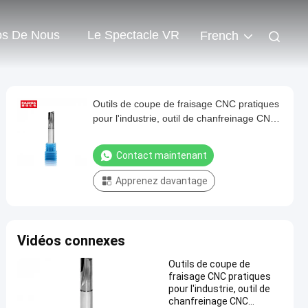
os De Nous
Le Spectacle VR
French
Outils de coupe de fraisage CNC pratiques
pour l'industrie, outil de chanfreinage CNC
acrylique pour l'acrylique, coupe à grande
vitesse
Contact maintenant
Apprenez davantage
Vidéos connexes
Outils de coupe de
fraisage CNC pratiques
pour l'industrie, outil de
chanfreinage CNC