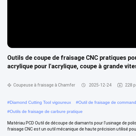
Outils de coupe de fraisage CNC pratiques pou
acrylique pour l'acrylique, coupe à grande vit
Coupeuse à fraisage à Chamfer
2025-12-24
228 p
#
Diamond Cutting Tool vigoureux
#
Outil de fraisage de command
#
Outils de fraisage de carbure pratique
Matériau PCD Outil de découpe de diamants pour l'usinage de polis
fraisage CNC est un outil mécanique de haute précision utilisé pour 