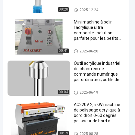
acrylique pour l'acrylique,
coupe à grande vitesse
Coupeuse à fraisage à Chamf
00:28
2025-12-24
er
Mini machine à polir
l'acrylique ultra
compacte : solution
parfaite pour les petits
espaces
Machines à acrylique
00:41
2025-06-20
Outil acrylique industriel
de chanfrein de
commande numérique
par ordinateur, outils de
coupe de fraisage
pratiques de commande
Coupeuse à fraisage à Chamf
00:04
2025-06-19
numérique par ordinateur
er
AC220V 2,5 kW machine
de polissage acrylique à
bord droit 0-60 degrés
polisseur de bord à
bistouri
Polisseur de bords acrylique
00:19
2025-08-28