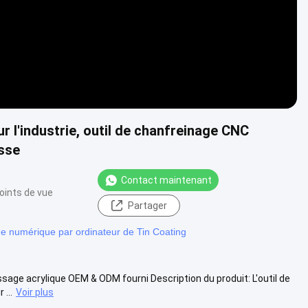
r l'industrie, outil de chanfreinage CNC
esse
Contact maintenant
oints de vue
Partager
e numérique par ordinateur de Tin Coating
sage acrylique OEM & ODM fourni Description du produit: L'outil de
...
Voir plus