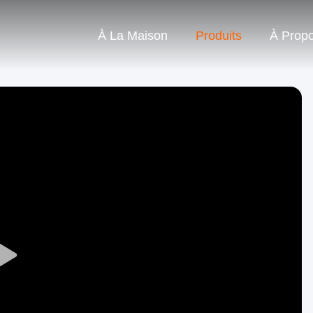
À La Maison
Produits
À Prop
Play
Video