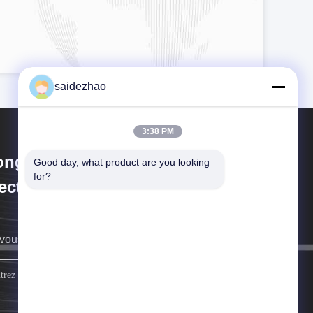
saidezhao
3:38 PM
ongguan Saide
Good day, what product are you looking 
for?
ectromechanical Equipment Co.,
d.
vous rappellera au plus vite.
Inscrivez-vous