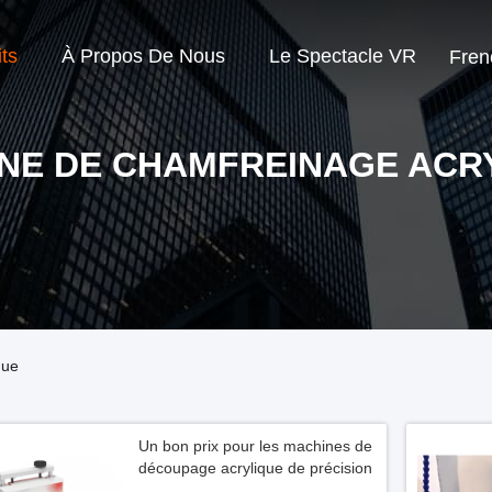
ts
À Propos De Nous
Le Spectacle VR
Fren
NE DE CHAMFREINAGE ACR
que
Un bon prix pour les machines de
découpage acrylique de précision