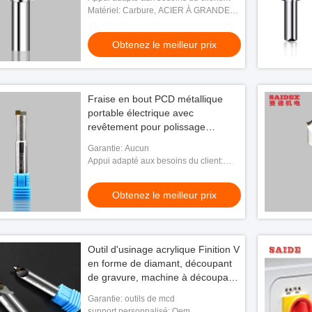
chanfreinage et de polissage de
OEM
Matériel: Carbure, ACIER À GRANDE
bord
VITESSE, Diamond Blade
Obtenez le meilleur prix
Fraise en bout PCD métallique
portable électrique avec
revêtement pour polissage
acrylique usinage CN
Garantie: Aucun
Appui adapté aux besoins du client:
OEM
Obtenez le meilleur prix
Outil d'usinage acrylique Finition V
en forme de diamant, découpant
de gravure, machine à découpage
acrylique
Garantie: outils de mcd
support personnalisé: Oem