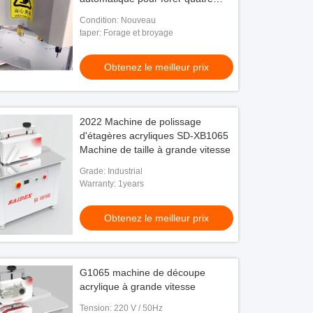
trous à la fois machine de forage
Condition: Nouveau
de clous acryliques
taper: Forage et broyage
Obtenez le meilleur prix
2022 Machine de polissage
d'étagères acryliques SD-XB1065
Machine de taille à grande vitesse
Grade: Industrial
Warranty: 1years
Obtenez le meilleur prix
G1065 machine de découpe
acrylique à grande vitesse
Tension: 220 V / 50Hz