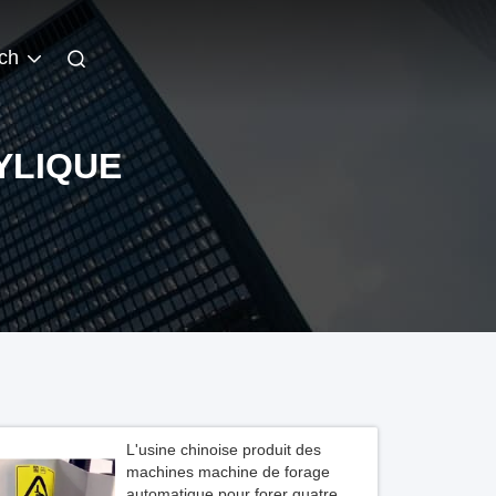
ch
YLIQUE
L'usine chinoise produit des
machines machine de forage
automatique pour forer quatre