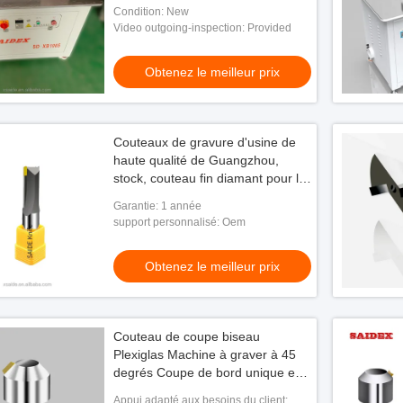
Arrondière Petite machine de
Condition: New
polissage acrylique
Video outgoing-inspection: Provided
Obtenez le meilleur prix
Couteaux de gravure d'usine de
haute qualité de Guangzhou,
stock, couteau fin diamant pour la
coupe à 45 degrés, le collage et la
Garantie: 1 année
finition de l'acrylique
support personnalisé: Oem
Obtenez le meilleur prix
Couteau de coupe biseau
Plexiglas Machine à graver à 45
degrés Coupe de bord unique en
acrylique Couteau de
Appui adapté aux besoins du client: