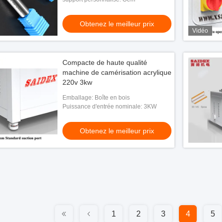
Obtenez le meilleur prix
Vidéo
Compacte de haute qualité
machine de camérisation acrylique
220v 3kw
Emballage: Boîte en bois
Puissance d'entrée nominale: 3KW
Obtenez le meilleur prix
1
2
3
4
5