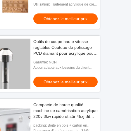
monocristallin pour acrylique/PS
OEM
Utilisation: Traitement acrylique de coin
arrondi
Obtenez le meilleur prix
Outils de coupe haute vitesse
réglables Couteau de polissage
PCD diamant pour acrylique pour
le traitement des bords biseautés,
Garantie: NON
l'arrondissement et le
Appui adapté aux besoins du client:
chanfreinage
OEM
Obtenez le meilleur prix
Compacte de haute qualité
machine de camérisation acrylique
220v 3kw rapide et sûr 45zj Bit
Outil
packing: Boîte en bois + carton en
papier
Puissance d'entrée nominale: 3 kW