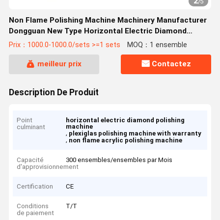
2
/
5
Non Flame Polishing Machine Machinery Manufacturer
Dongguan New Type Horizontal Electric Diamond
Polishing Machine For Plexiglas
Prix：1000.0-1000.0/sets >=1 sets
MOQ：1 ensemble
meilleur prix
Contactez
Description De Produit
Point
horizontal electric diamond polishing
machine
culminant
,
plexiglas polishing machine with warranty
,
non flame acrylic polishing machine
Capacité
300 ensembles/ensembles par Mois
d'approvisionnement
Certification
CE
Conditions
T/T
de paiement