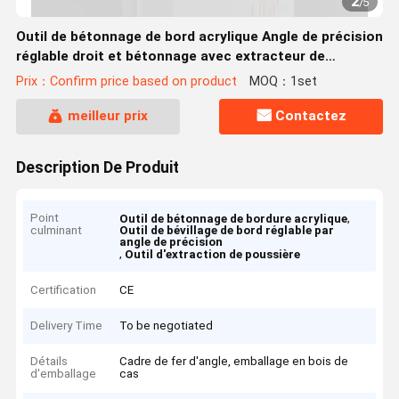
2
/
5
Outil de bétonnage de bord acrylique Angle de précision
réglable droit et bétonnage avec extracteur de
poussière
Prix：Confirm price based on product
MOQ：1set
meilleur prix
Contactez
Description De Produit
Point
,
Outil de bétonnage de bordure acrylique
culminant
Outil de bévillage de bord réglable par
angle de précision
,
Outil d'extraction de poussière
Certification
CE
Delivery Time
To be negotiated
Détails
Cadre de fer d'angle, emballage en bois de
d'emballage
cas